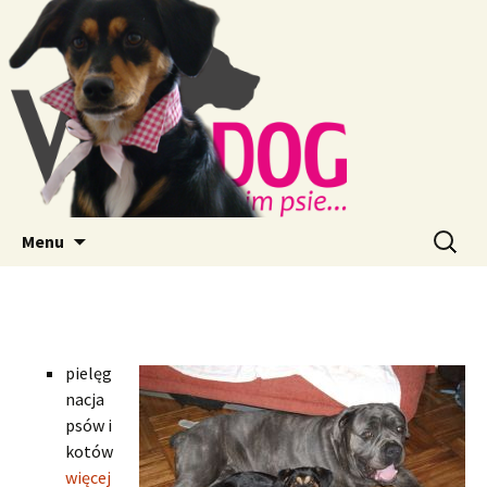
Przeskocz
Szukaj:
Menu
do
treści
pielęg
nacja
psów i
kotów
więcej