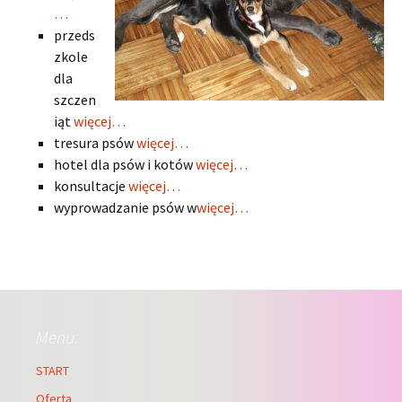
…
przeds
zkole
dla
szczen
iąt
więcej…
tresura psów
więcej…
hotel dla psów i kotów
więcej…
konsultacje
więcej…
wyprowadzanie psów w
więcej…
Menu:
START
Oferta